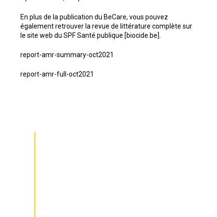
En plus de la publication du BeCare, vous pouvez
également retrouver
la revue de littérature complète sur
le site web du SPF Santé publique [biocide.be]
.
report-amr-summary-oct2021
report-amr-full-oct2021
Comité exécutif
Conseil d’administration
Règlement de l’ASBL